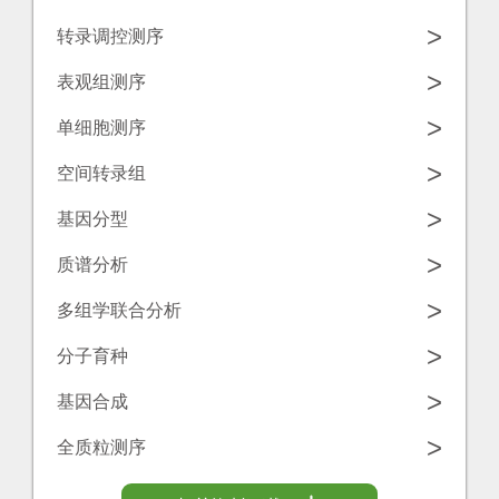
学
源
>
转录调控测序
工
中
诺
>
表观组测序
具
心
禾
>
单细胞测序
致
联
>
空间转录组
源
系
>
基因分型
我
>
质谱分析
们
>
多组学联合分析
>
分子育种
>
基因合成
>
全质粒测序