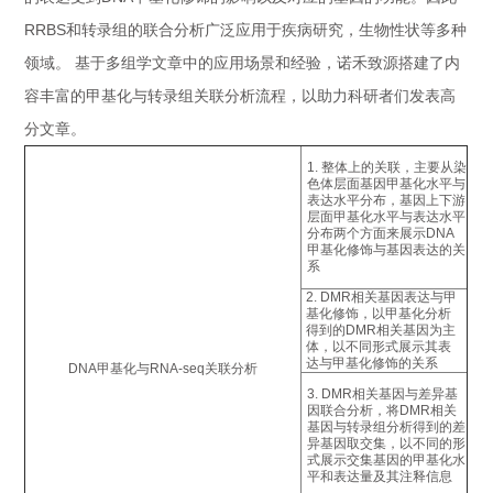
RRBS和转录组的联合分析广泛应用于疾病研究，生物性状等多种
领域。 基于多组学文章中的应用场景和经验，诺禾致源搭建了内
容丰富的甲基化与转录组关联分析流程，以助力科研者们发表高
分文章。
1. 整体上的关联，主要从染
色体层面基因甲基化水平与
表达水平分布，基因上下游
层面甲基化水平与表达水平
分布两个方面来展示DNA
甲基化修饰与基因表达的关
系
2. DMR相关基因表达与甲
基化修饰，以甲基化分析
得到的DMR相关基因为主
体，以不同形式展示其表
达与甲基化修饰的关系
DNA甲基化与RNA-seq关联分析
3. DMR相关基因与差异基
因联合分析，将DMR相关
基因与转录组分析得到的差
异基因取交集，以不同的形
式展示交集基因的甲基化水
平和表达量及其注释信息