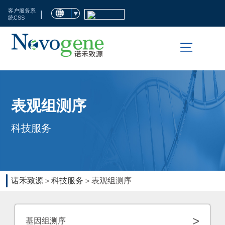
首
客户服务系
|
统CSS
页
市
场
活
科
表观组测序
动
技
科技服务
服
临
务
床
检
生
诺禾致源
科技服务
表观组测序
>
>
测
命
科
资
>
基因组测序