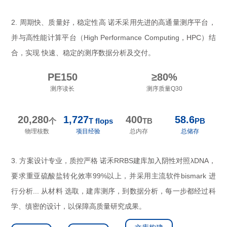
2. 周期快、质量好，稳定性高 诺禾采用先进的高通量测序平台，
并与高性能计算平台（High Performance Computing，HPC）结
合，实现 快速、稳定的测序数据分析及交付。
PE150
≥80%
测序读长
测序质量Q30
20,280
1,727
400
58.6
个
T flops
TB
PB
物理核数
项目经验
总内存
总储存
3. 方案设计专业，质控严格 诺禾RRBS建库加入阴性对照λDNA，
要求重亚硫酸盐转化效率99%以上，并采用主流软件bismark 进
行分析... 从材料 选取，建库测序，到数据分析，每一步都经过科
学、缜密的设计，以保障高质量研究成果。