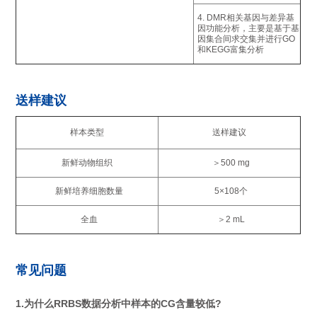
4. DMR相关基因与差异基
因功能分析，主要是基于基
因集合间求交集并进行GO
和KEGG富集分析
送样建议
样本类型
送样建议
新鲜动物组织
＞500 mg
新鲜培养细胞数量
5×108个
全血
＞2 mL
常见问题
1.为什么RRBS数据分析中样本的CG含量较低?